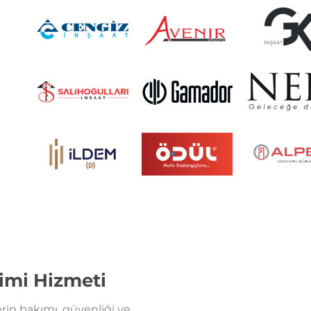
timi Hizmeti
erin bakımı, güvenliği ve