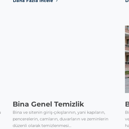
Daha Fazla İncele
D
Bina Genel Temizlik
u
Bina ve sitenin giriş-çıkışlarının, yani kapıların,
Bi
pencerelerin, camların, duvarların ve zeminlerin
ve
düzenli olarak temizlenmesi...
ha