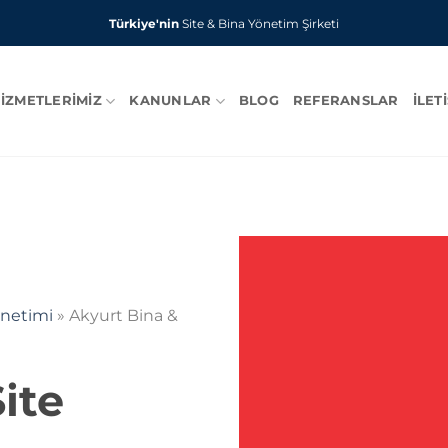
Türkiye'nin
Site & Bina Yönetim Şirketi
IZMETLERIMIZ
KANUNLAR
BLOG
REFERANSLAR
İLET
önetimi
»
Akyurt Bina &
ite