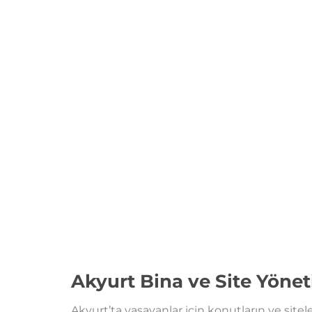
Akyurt Bina ve Site Yöne
Akyurt’ta yaşayanlar için konutların ve sitel