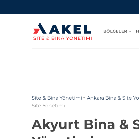
İçeriğe
atla
BÖLGELER
H
Site & Bina Yönetimi
»
Ankara Bina & Site Y
Site Yönetimi
Akyurt
Bina & S