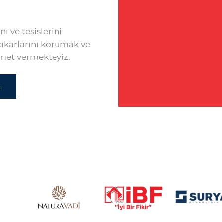
nı ve tesislerini
çıkarlarını korumak ve
zmet vermekteyiz.
n