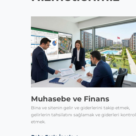
Muhasebe ve Finans
Bina ve sitenin gelir ve giderlerini takip etmek,
gelirlerin tahsilatını sağlamak ve giderleri kontrol
etmek.