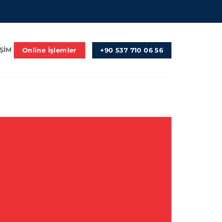
Online İşlemler
+90 537 710 06 56
IŞIM