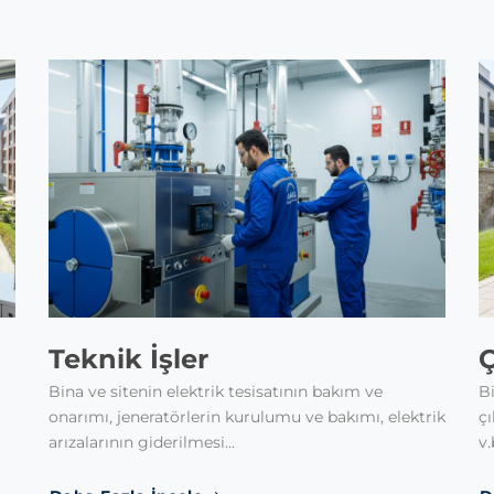
Teknik İşler
Ç
Bina ve sitenin elektrik tesisatının bakım ve
Bi
onarımı, jeneratörlerin kurulumu ve bakımı, elektrik
çı
arızalarının giderilmesi...
v.