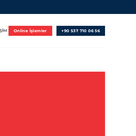
Online İşlemler
+90 537 710 06 56
IŞIM