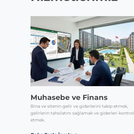
Muhasebe ve Finans
Bina ve sitenin gelir ve giderlerini takip etmek,
gelirlerin tahsilatını sağlamak ve giderleri kontrol
etmek.