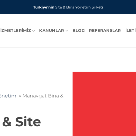
Türkiye'nin
Site & Bina Yönetim Şirketi
IZMETLERIMIZ
KANUNLAR
BLOG
REFERANSLAR
İLET
Yönetimi
»
Manavgat Bina &
& Site