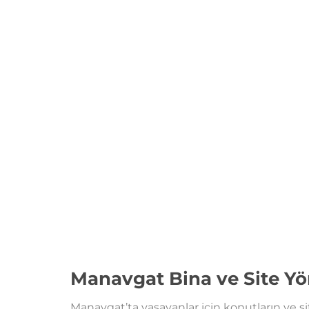
Manavgat Bina ve Site Yö
Manavgat’ta yaşayanlar için konutların ve si