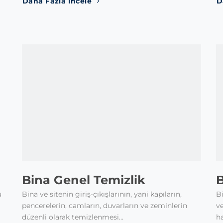
Daha Fazla İncele
D
Bina Genel Temizlik
u
Bina ve sitenin giriş-çıkışlarının, yani kapıların,
Bi
pencerelerin, camların, duvarların ve zeminlerin
ve
düzenli olarak temizlenmesi...
ha