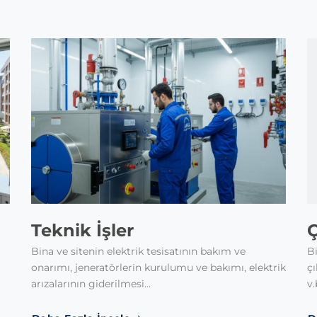
Teknik İşler
Ç
Bina ve sitenin elektrik tesisatının bakım ve
Bi
onarımı, jeneratörlerin kurulumu ve bakımı, elektrik
çı
arızalarının giderilmesi...
v.