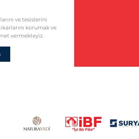
arını ve tesislerini
çıkarlarını korumak ve
zmet vermekteyiz.
n