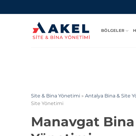
İçeriğe
atla
BÖLGELER
H
Site & Bina Yönetimi
»
Antalya Bina & Site 
Site Yönetimi
Manavgat
Bina 