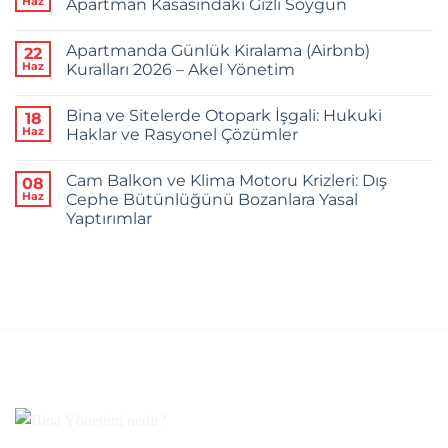
Yönetiminde
Haz
Apartman Kasasındaki Gizli Soygun
Şeffaf
Muhasebe:
Yorum
Neden
yok
Apartmanda Günlük Kiralama (Airbnb)
22
Önemli?
Şişirilmiş
Faturalar
Haz
Kuralları 2026 – Akel Yönetim
ve
Naylon
Yorum
Fatura:
yok
Bina ve Sitelerde Otopark İşgali: Hukuki
18
Apartman
Apartmanda
Kasasındaki
Günlük
Haz
Haklar ve Rasyonel Çözümler
Gizli
Kiralama
Soygun
(Airbnb)
Yorum
Kuralları
yok
Cam Balkon ve Klima Motoru Krizleri: Dış
08
2026
Bina
–
ve
Haz
Cephe Bütünlüğünü Bozanlara Yasal
Akel
Sitelerde
Yaptırımlar
Yönetim
Otopark
İşgali:
Yorum
Hukuki
yok
Haklar
Cam
ve
Balkon
Rasyonel
ve
Çözümler
Klima
Motoru
Krizleri:
Dış
Cephe
Bütünlüğünü
Bozanlara
Yasal
Yaptırımlar