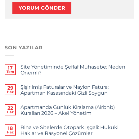
SON YAZILAR
Site Yönetiminde Şeffaf Muhasebe: Neden
17
Tem
Önemli?
Yorum
yok
Şişirilmiş Faturalar ve Naylon Fatura:
29
Site
Yönetiminde
Haz
Apartman Kasasındaki Gizli Soygun
Şeffaf
Muhasebe:
Yorum
Neden
yok
Apartmanda Günlük Kiralama (Airbnb)
22
Önemli?
Şişirilmiş
Faturalar
Haz
Kuralları 2026 – Akel Yönetim
ve
Naylon
Yorum
Fatura:
yok
Bina ve Sitelerde Otopark İşgali: Hukuki
18
Apartman
Apartmanda
Kasasındaki
Günlük
Haz
Haklar ve Rasyonel Çözümler
Gizli
Kiralama